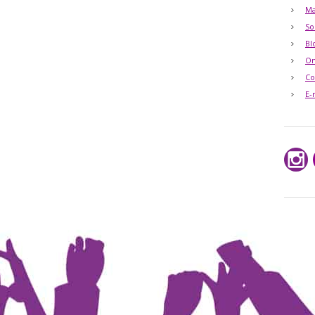
Ma
So
Bl
O
Co
E-