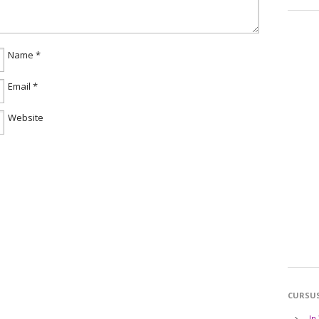
Name
*
Email
*
Website
CURSU
In