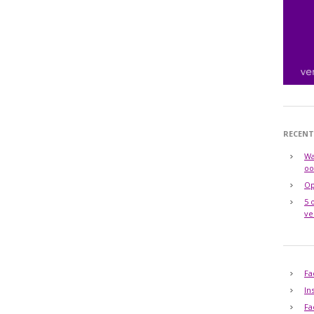
RECENT
Wa
oo
Op
5 
ve
Fa
In
Fa