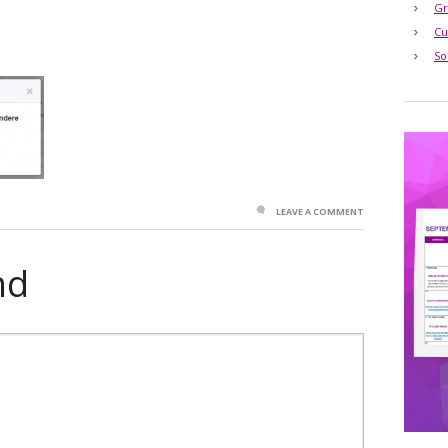
Gr
Cu
So
LEAVE A COMMENT
nd