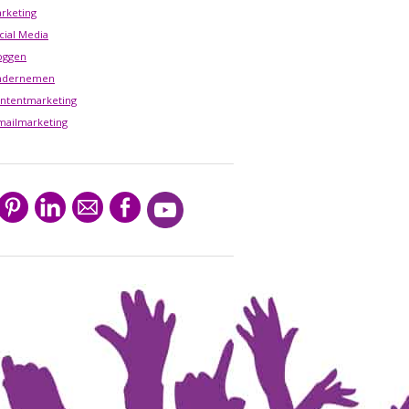
rketing
cial Media
oggen
ndernemen
ntentmarketing
mailmarketing