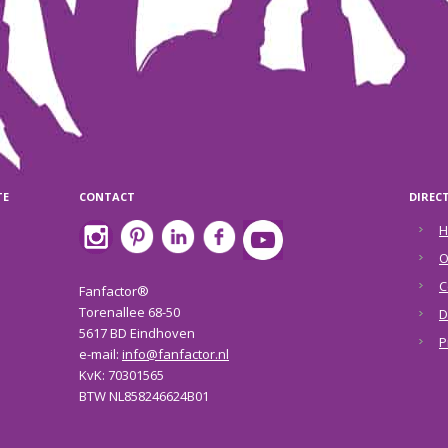
TE
CONTACT
DIREC
H
O
C
Fanfactor®
Torenallee 68-50
D
5617 BD Eindhoven
P
e-mail:
info@fanfactor.nl
KvK: 70301565
BTW NL858246624B01