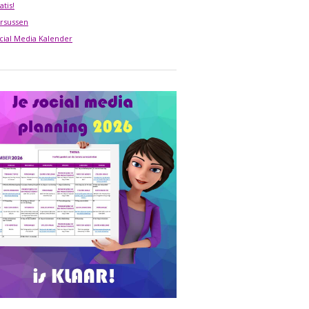
atis!
rsussen
cial Media Kalender