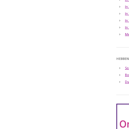
In
In
In
In
Me
HEBBEN
So
Bo
Du