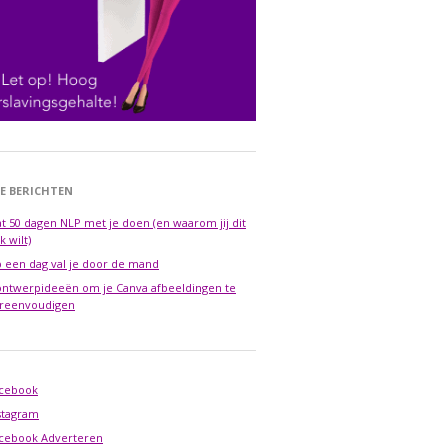
E BERICHTEN
t 50 dagen NLP met je doen (en waarom jij dit
k wilt)
 een dag val je door de mand
ontwerpideeën om je Canva afbeeldingen te
reenvoudigen
cebook
stagram
cebook Adverteren