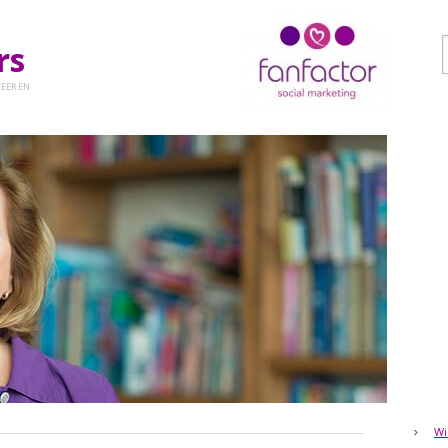
ers
EER EN
Wi