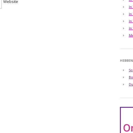
Website
In
In
In
In
Me
HEBBEN
So
Bo
Du