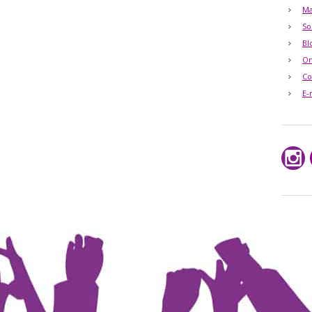
Ma
So
Bl
O
Co
E-