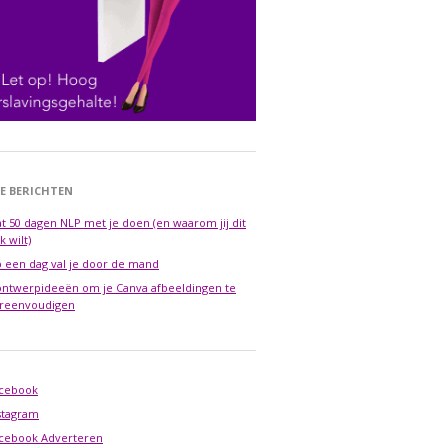
E BERICHTEN
t 50 dagen NLP met je doen (en waarom jij dit
k wilt)
 een dag val je door de mand
ontwerpideeën om je Canva afbeeldingen te
reenvoudigen
cebook
stagram
cebook Adverteren