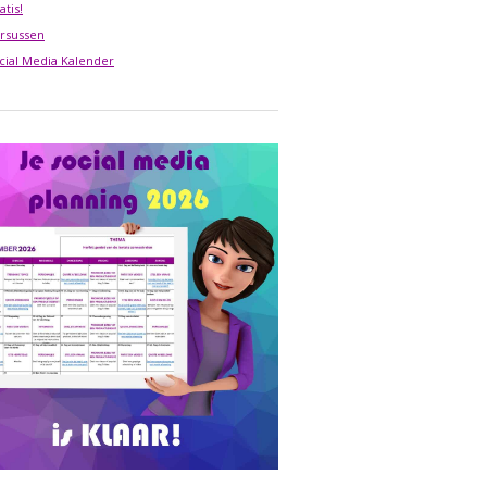
atis!
rsussen
cial Media Kalender