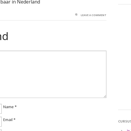
kbaar in Nederland
LEAVE A COMMENT
nd
Name
*
Email
*
CURSU
In