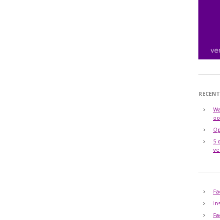
RECENT
Wa
oo
Op
5 
ve
Fa
In
Fa