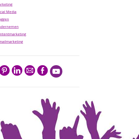
rketing
cial Media
oggen
ndernemen
ntentmarketing
mailmarketing