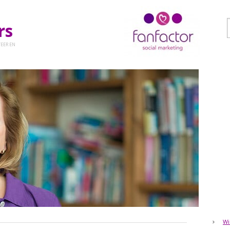
ers
EER EN
Wi