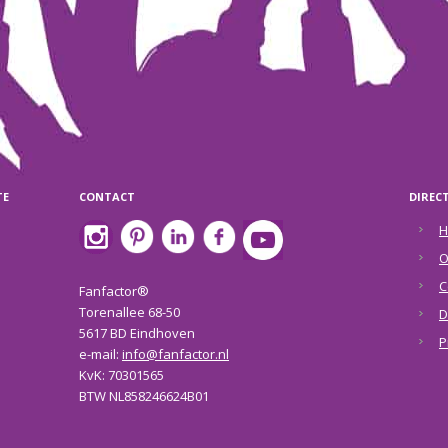
TE
CONTACT
DIREC
H
O
C
Fanfactor®
Torenallee 68-50
D
5617 BD Eindhoven
P
e-mail:
info@fanfactor.nl
KvK: 70301565
BTW NL858246624B01