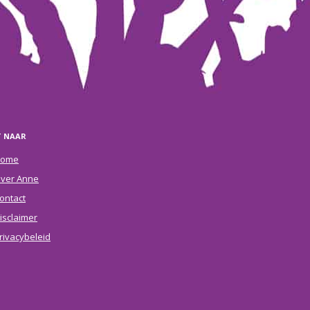
T NAAR
ome
ver Anne
ontact
isclaimer
rivacybeleid