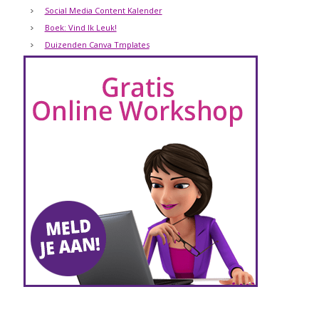
Social Media Content Kalender
Boek: Vind Ik Leuk!
Duizenden Canva Tmplates