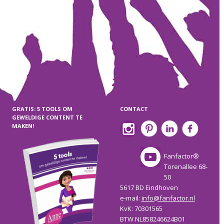
GRATIS: 5 TOOLS OM
CONTACT
GEWELDIGE CONTENT TE
MAKEN!
Fanfactor®
Torenallee 68-
50
5617 BD Eindhoven
e-mail:
info@fanfactor.nl
KvK: 70301565
BTW NL858246624B01