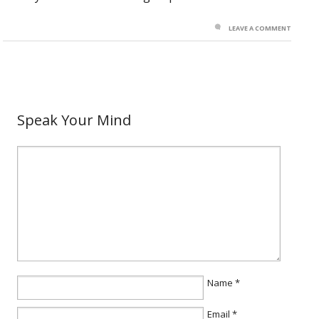
LEAVE A COMMENT
Speak Your Mind
Name
*
Email
*