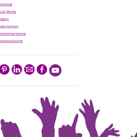
rketing
cial Media
oggen
ndernemen
ntentmarketing
mailmarketing