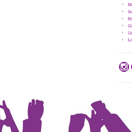
Ma
So
Bl
O
Co
E-