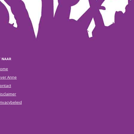
T NAAR
ome
ver Anne
ontact
isclaimer
rivacybeleid