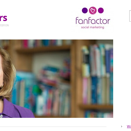
ers
EER EN
Wi