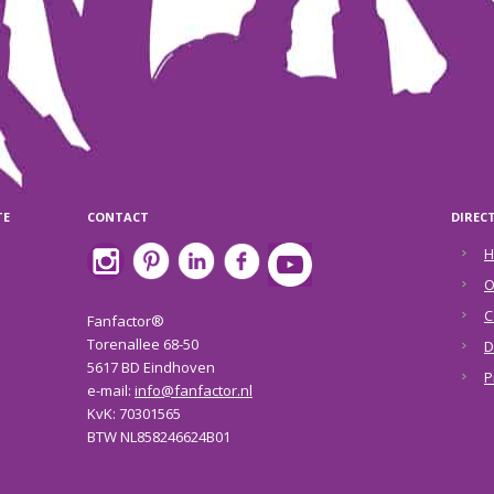
TE
CONTACT
DIREC
H
O
C
Fanfactor®
Torenallee 68-50
D
5617 BD Eindhoven
P
e-mail:
info@fanfactor.nl
KvK: 70301565
BTW NL858246624B01