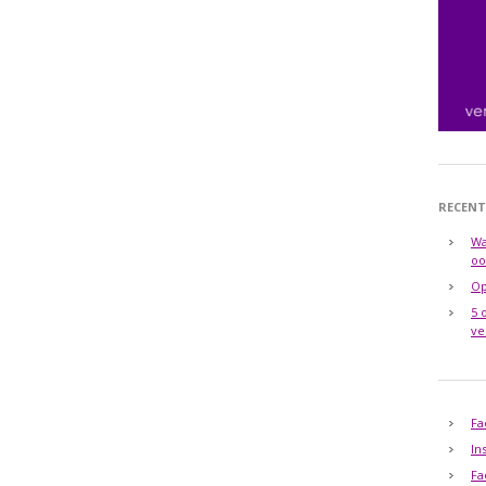
RECENT
Wa
oo
Op
5 
ve
Fa
In
Fa