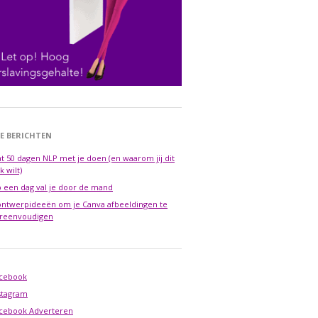
E BERICHTEN
t 50 dagen NLP met je doen (en waarom jij dit
k wilt)
 een dag val je door de mand
ontwerpideeën om je Canva afbeeldingen te
reenvoudigen
cebook
stagram
cebook Adverteren