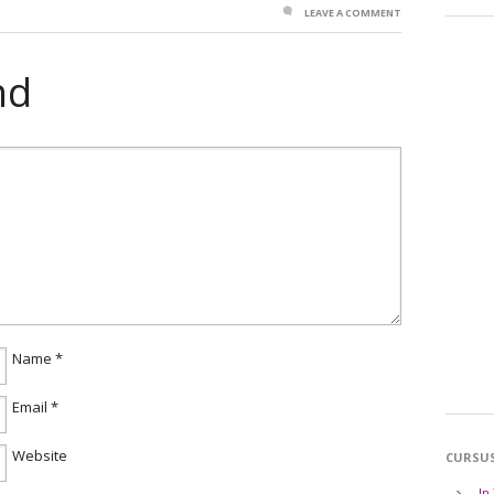
LEAVE A COMMENT
nd
Name
*
Email
*
Website
CURSU
In