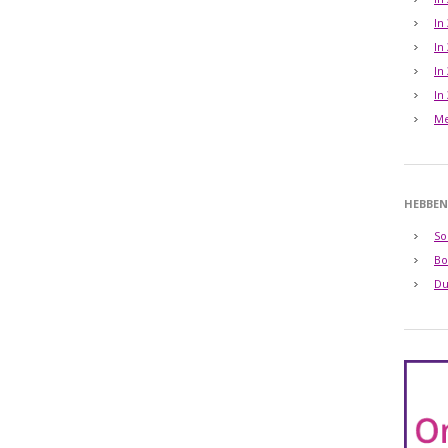
In
In
In
In
Me
HEBBEN
So
Bo
Du