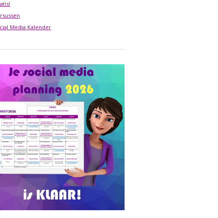
atis!
rsussen
cial Media Kalender