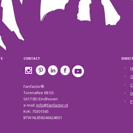
TE
CONTACT
DIREC
H
O
C
Fanfactor®
Torenallee 68-50
D
5617 BD Eindhoven
P
e-mail:
info@fanfactor.nl
KvK: 70301565
BTW NL858246624B01