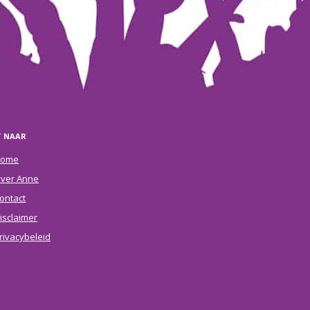
T NAAR
ome
ver Anne
ontact
isclaimer
rivacybeleid