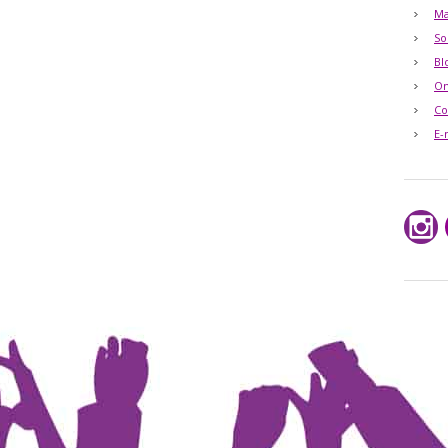
Ma
So
Bl
O
Co
E-