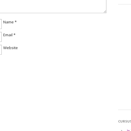
Name
*
Email
*
Website
CURSU
In