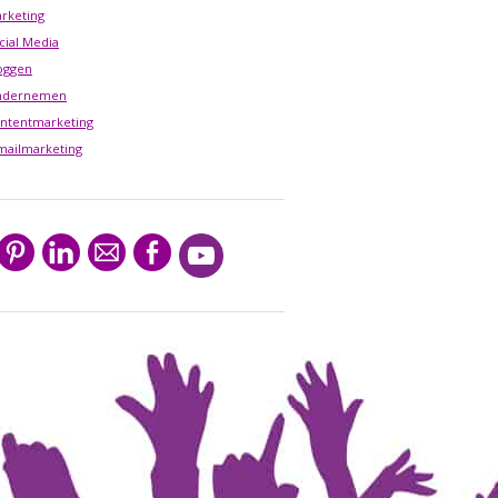
rketing
cial Media
oggen
ndernemen
ntentmarketing
mailmarketing