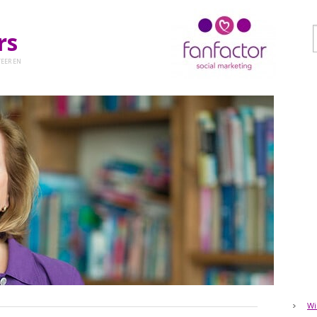
ers
EER EN
Wi