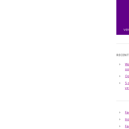
RECENT
Wa
oo
Op
5 
ve
Fa
In
Fa