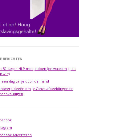
E BERICHTEN
t 50 dagen NLP met je doen (en waarom jij dit
k wilt)
 een dag val je door de mand
ontwerpideeën om je Canva afbeeldingen te
reenvoudigen
cebook
stagram
cebook Adverteren