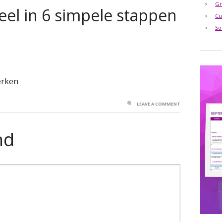
Gr
eel in 6 simpele stappen
Cu
So
erken
LEAVE A COMMENT
nd