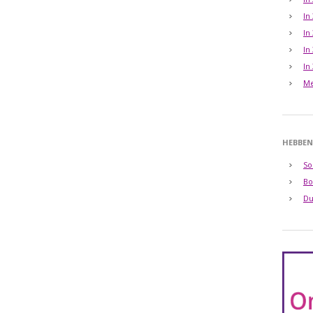
In
In
In
In
Me
HEBBEN
So
Bo
Du