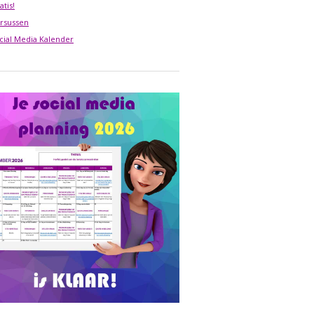
atis!
rsussen
cial Media Kalender