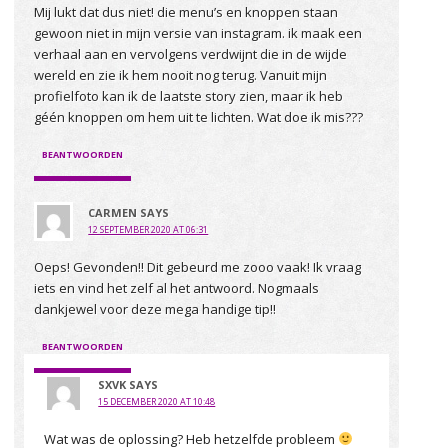
Mij lukt dat dus niet! die menu’s en knoppen staan
gewoon niet in mijn versie van instagram. ik maak een
verhaal aan en vervolgens verdwijnt die in de wijde
wereld en zie ik hem nooit nog terug. Vanuit mijn
profielfoto kan ik de laatste story zien, maar ik heb
géén knoppen om hem uit te lichten. Wat doe ik mis???
BEANTWOORDEN
CARMEN
SAYS
12 SEPTEMBER 2020 AT 06:31
Oeps! Gevonden!! Dit gebeurd me zooo vaak! Ik vraag
iets en vind het zelf al het antwoord. Nogmaals
dankjewel voor deze mega handige tip!!
BEANTWOORDEN
SXVK
SAYS
15 DECEMBER 2020 AT 10:48
Wat was de oplossing? Heb hetzelfde probleem