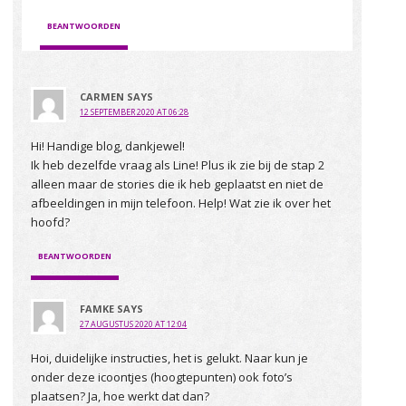
BEANTWOORDEN
CARMEN
SAYS
12 SEPTEMBER 2020 AT 06:28
Hi! Handige blog, dankjewel!
Ik heb dezelfde vraag als Line! Plus ik zie bij de stap 2
alleen maar de stories die ik heb geplaatst en niet de
afbeeldingen in mijn telefoon. Help! Wat zie ik over het
hoofd?
BEANTWOORDEN
FAMKE
SAYS
27 AUGUSTUS 2020 AT 12:04
Hoi, duidelijke instructies, het is gelukt. Naar kun je
onder deze icoontjes (hoogtepunten) ook foto’s
plaatsen? Ja, hoe werkt dat dan?