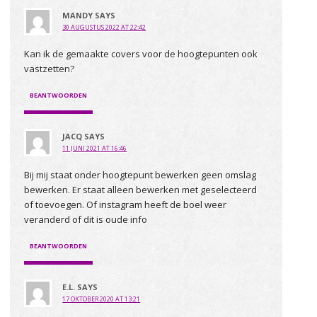
MANDY
SAYS
30 AUGUSTUS 2022 AT 22:42
Kan ik de gemaakte covers voor de hoogtepunten ook
vastzetten?
BEANTWOORDEN
JACQ
SAYS
11 JUNI 2021 AT 16:46
Bij mij staat onder hoogtepunt bewerken geen omslag
bewerken. Er staat alleen bewerken met geselecteerd
of toevoegen. Of instagram heeft de boel weer
veranderd of dit is oude info
BEANTWOORDEN
E.L.
SAYS
17 OKTOBER 2020 AT 13:21