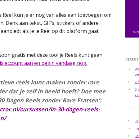
je Reel kun je er nog van alles aan toevoegen om
. Denk aan tekst, GIF’s, stickers of andere
aanbiedt als je je Reel op dit platform gaat
woon gratis met deze tool je Reels kunt gaan
RECENT
tis account aan en begin vandaag nog.
Wa
oo
ectieve reels kunt maken zonder rare
Op
5 
der dat je zelf in beeld hoeft? Doe mee
ve
30 Dagen Reels zonder Rare Fratsen’:
tor.nl/cursussen/in-30-dagen-reels-
en/
Fa
In
Fa