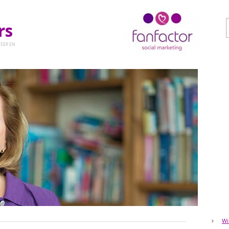
ers
EER EN
Wi