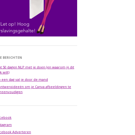
E BERICHTEN
t 50 dagen NLP met je doen (en waarom jij dit
k wilt)
 een dag val je door de mand
ontwerpideeën om je Canva afbeeldingen te
reenvoudigen
cebook
stagram
cebook Adverteren