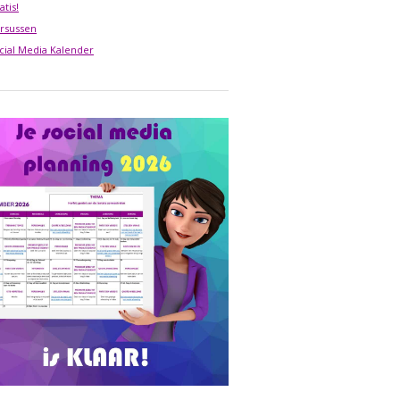
atis!
rsussen
cial Media Kalender