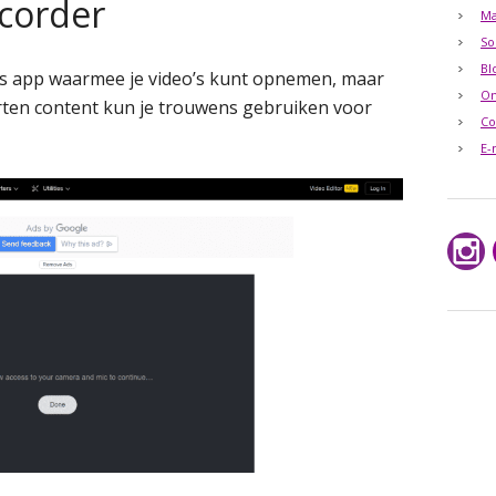
ecorder
Ma
So
Bl
is app waarmee je video’s kunt opnemen, maar
O
rten content kun je trouwens gebruiken voor
Co
E-