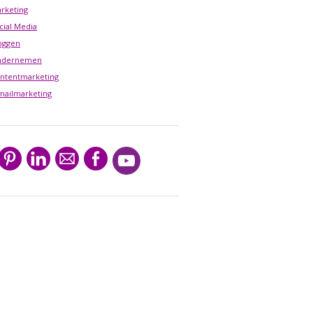
rketing
cial Media
oggen
ndernemen
ntentmarketing
mailmarketing