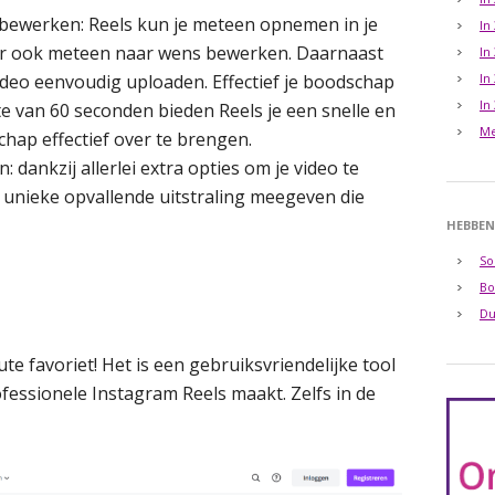
bewerken: Reels kun je meteen opnemen in je
In
ar ook meteen naar wens bewerken. Daarnaast
In
ideo eenvoudig uploaden. Effectief je boodschap
In
In
e van 60 seconden bieden Reels je een snelle en
Me
hap effectief over te brengen.
en: dankzij allerlei extra opties om je video te
n unieke opvallende uitstraling meegeven die
HEBBEN
So
Bo
Du
ute favoriet! Het is een gebruiksvriendelijke tool
essionele Instagram Reels maakt. Zelfs in de