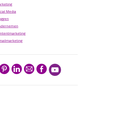
rketing
cial Media
oggen
ndernemen
ntentmarketing
mailmarketing