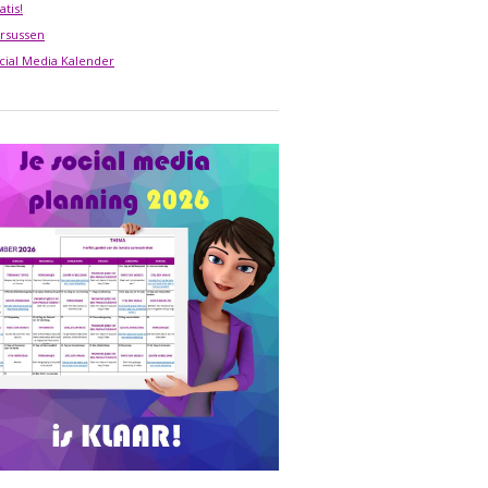
atis!
rsussen
cial Media Kalender