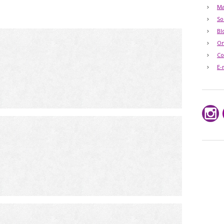
Ma
So
Bl
O
Co
E-