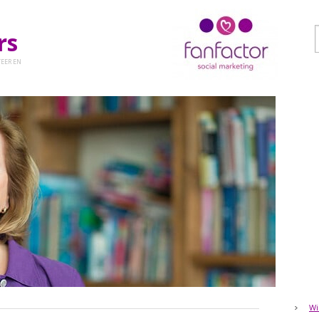
ers
EER EN
Wi