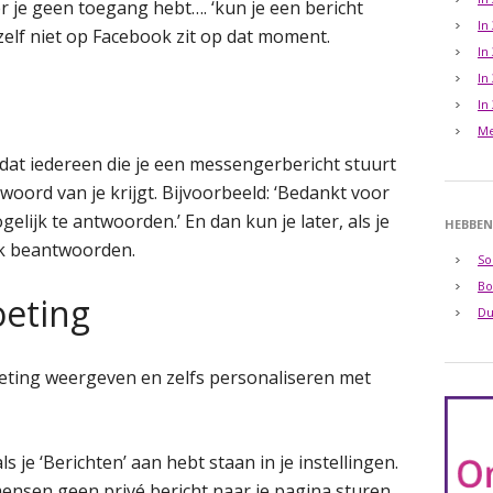
r je geen toegang hebt…. ‘kun je een bericht
In
 zelf niet op Facebook zit op dat moment.
In
In
In
Me
n dat iedereen die je een messengerbericht stuurt
woord van je krijgt. Bijvoorbeeld: ‘Bedankt voor
gelijk te antwoorden.’ En dan kun je later, als je
HEBBEN
ijk beantwoorden.
So
Bo
eting
Du
eting weergeven en zelfs personaliseren met
s je ‘Berichten’ aan hebt staan in je instellingen.
ensen geen privé bericht naar je pagina sturen.