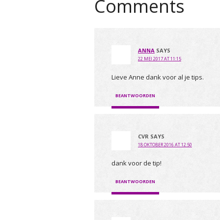
Comments
ANNA
SAYS
22 MEI 2017 AT 11:15
Lieve Anne dank voor al je tips.
BEANTWOORDEN
CVR
SAYS
18 OKTOBER 2016 AT 12:50
dank voor de tip!
BEANTWOORDEN