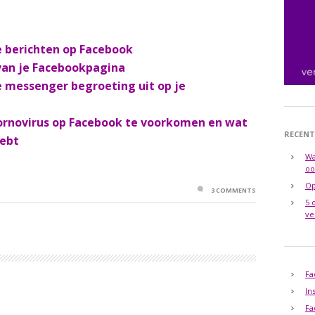
je berichten op Facebook
 van je Facebookpagina
e messenger begroeting uit op je
ornovirus op Facebook te voorkomen en wat
RECENT
hebt
Wa
oo
Op
3 COMMENTS
5 
ve
Fa
In
Fa