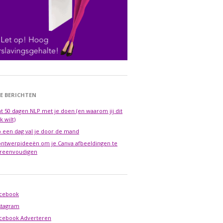
E BERICHTEN
t 50 dagen NLP met je doen (en waarom jij dit
k wilt)
 een dag val je door de mand
ontwerpideeën om je Canva afbeeldingen te
reenvoudigen
cebook
stagram
cebook Adverteren