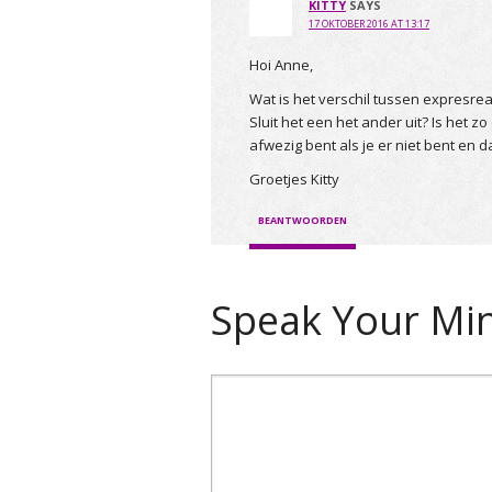
KITTY
SAYS
17 OKTOBER 2016 AT 13:17
Hoi Anne,
Wat is het verschil tussen expresrea
Sluit het een het ander uit? Is het zo
afwezig bent als je er niet bent en d
Groetjes Kitty
BEANTWOORDEN
Speak Your Mi