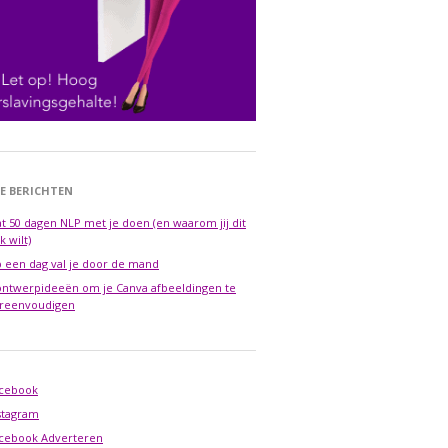
E BERICHTEN
t 50 dagen NLP met je doen (en waarom jij dit
k wilt)
 een dag val je door de mand
ontwerpideeën om je Canva afbeeldingen te
reenvoudigen
cebook
stagram
cebook Adverteren