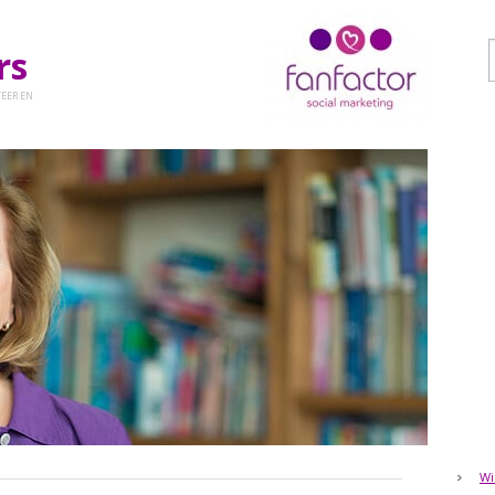
ers
EER EN
Wi