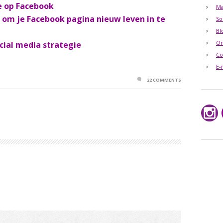
e op Facebook
Ma
n om je Facebook pagina nieuw leven in te
So
Bl
O
cial media strategie
Co
E-
22 COMMENTS