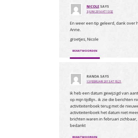
NICOLE
SAYS
3 JUNI 2014 AT 13:32
En weer een tip geleerd, dank over 
Anne.
groetjes, Nicole
BEANTWOORDEN
RANDA
SAYS
13 FEBRUARI 2013 AT 18:21
ik heb een datum gewijzigd van aant
op mijn tijdlijn.. ik zie die berichten n
activiteitenboek terug met de nieuwe
activiteitenboek het datum niet mee
brichten waren in februari zichbaar,
bedankt
BEANTWOORDEN