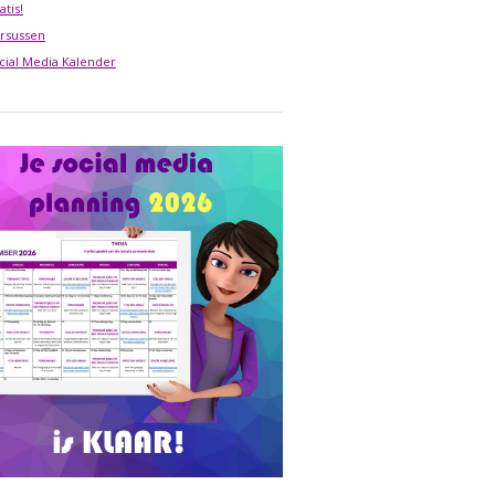
atis!
rsussen
cial Media Kalender