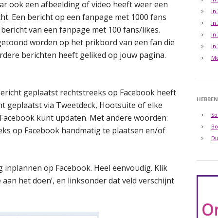
Maar ook een afbeelding of video heeft weer een
In
ht. Een bericht op een fanpage met 1000 fans
In
bericht van een fanpage met 100 fans/likes.
In
 getoond worden op het prikbord van een fan die
In
dere berichten heeft geliked op jouw pagina.
Me
 bericht geplaatst rechtstreeks op Facebook heeft
HEBBEN
t geplaatst via Tweetdeck, Hootsuite of elke
So
e Facebook kunt updaten. Met andere woorden:
Bo
reeks op Facebook handmatig te plaatsen en/of
Du
g inplannen op Facebook. Heel eenvoudig. Klik
e aan het doen’, en linksonder dat veld verschijnt