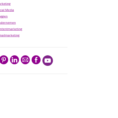
rketing
cial Media
oggen
ndernemen
ntentmarketing
mailmarketing