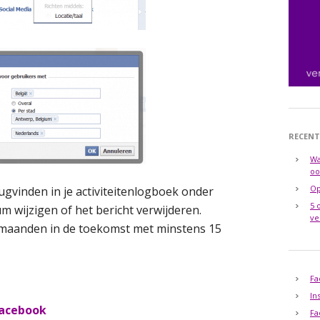
RECENT
Wa
oo
Op
ugvinden in je activiteitenlogboek onder
5 
m wijzigen of het bericht verwijderen.
ve
6 maanden in de toekomst met minstens 15
Fa
In
Facebook
Fa