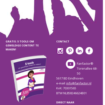
GRATIS: 5 TOOLS OM
CONTACT
GEWELDIGE CONTENT TE
MAKEN!
Fanfactor®
Torenallee 68-
50
5617 BD Eindhoven
e-mail:
info@fanfactor.nl
KvK: 70301565
BTW NL858246624B01
DIRECT NAAR