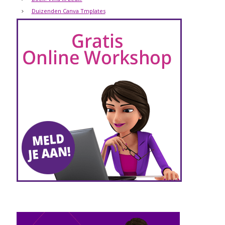
Duizenden Canva Tmplates