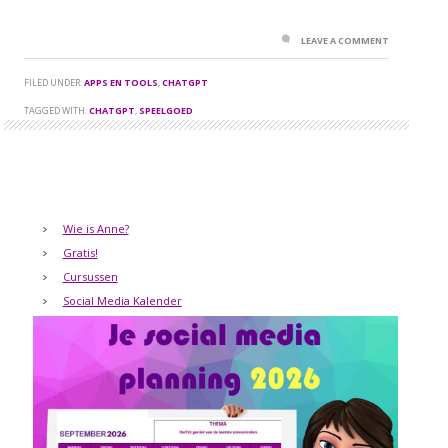
LEAVE A COMMENT
FILED UNDER:
APPS EN TOOLS
,
CHATGPT
TAGGED WITH:
CHATGPT
,
SPEELGOED
Wie is Anne?
Gratis!
Cursussen
Social Media Kalender