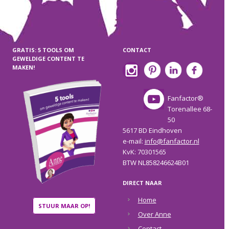
GRATIS: 5 TOOLS OM
CONTACT
GEWELDIGE CONTENT TE
MAKEN!
Fanfactor®
Torenallee 68-
50
5617 BD Eindhoven
e-mail:
info@fanfactor.nl
KvK: 70301565
BTW NL858246624B01
DIRECT NAAR
Home
STUUR MAAR OP!
Over Anne
Contact