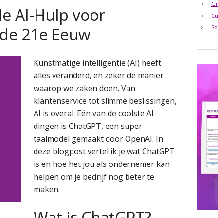
Gr
e AI-Hulp voor
Cu
So
de 21e Eeuw
Kunstmatige intelligentie (AI) heeft
alles veranderd, en zeker de manier
waarop we zaken doen. Van
klantenservice tot slimme beslissingen,
AI is overal. Eén van de coolste AI-
dingen is ChatGPT, een super
taalmodel gemaakt door OpenAI. In
deze blogpost vertel ik je wat ChatGPT
is en hoe het jou als ondernemer kan
helpen om je bedrijf nog beter te
maken.
Wat is ChatGPT?