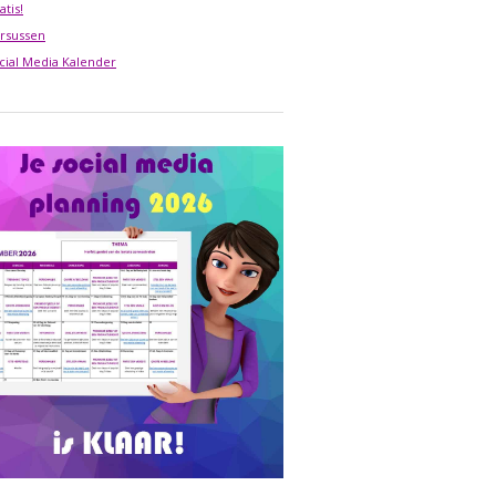
atis!
rsussen
cial Media Kalender