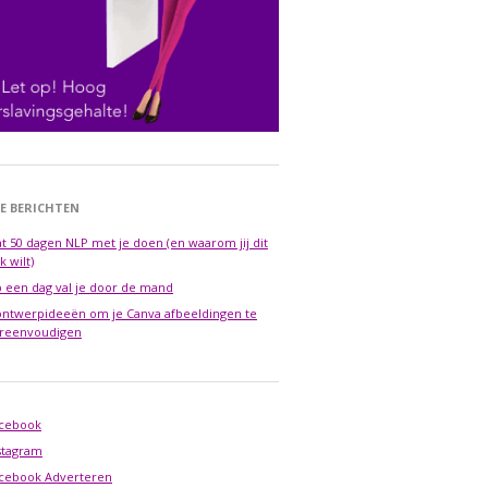
E BERICHTEN
t 50 dagen NLP met je doen (en waarom jij dit
k wilt)
 een dag val je door de mand
ontwerpideeën om je Canva afbeeldingen te
reenvoudigen
cebook
stagram
cebook Adverteren