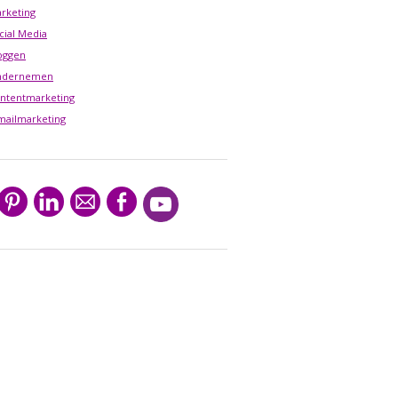
rketing
cial Media
oggen
ndernemen
ntentmarketing
mailmarketing