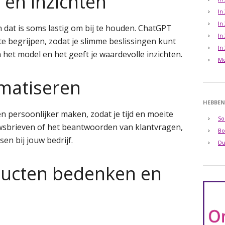
 en inzichten
In
In
n dat is soms lastig om bij te houden. ChatGPT
In
te begrijpen, zodat je slimme beslissingen kunt
In
het model en het geeft je waardevolle inzichten.
Me
omatiseren
HEBBEN
n persoonlijker maken, zodat je tijd en moeite
So
wsbrieven of het beantwoorden van klantvragen,
Bo
en bij jouw bedrijf.
Du
ducten bedenken en