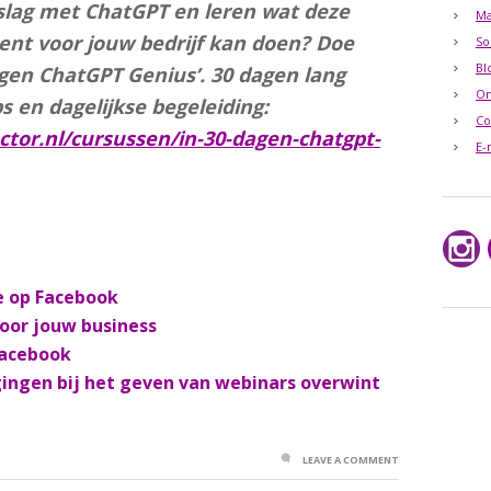
 slag met ChatGPT en leren wat deze
Ma
tent voor jouw bedrijf kan doen? Doe
So
Bl
gen ChatGPT Genius’. 30 dagen lang
O
ps en dagelijkse begeleiding:
Co
ctor.nl/cursussen/in-30-dagen-chatgpt-
E-
e op Facebook
voor jouw business
Facebook
gingen bij het geven van webinars overwint
LEAVE A COMMENT