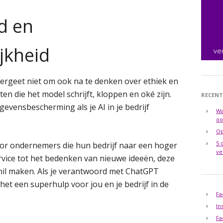
id en
jkheid
vergeet niet om ook na te denken over ethiek en
ten die het model schrijft, kloppen en oké zijn.
RECENT
evensbescherming als je AI in je bedrijf
Wa
oo
Op
5 
or ondernemers die hun bedrijf naar een hoger
ve
ervice tot het bedenken van nieuwe ideeën, deze
chil maken. Als je verantwoord met ChatGPT
het een superhulp voor jou en je bedrijf in de
Fa
In
Fa