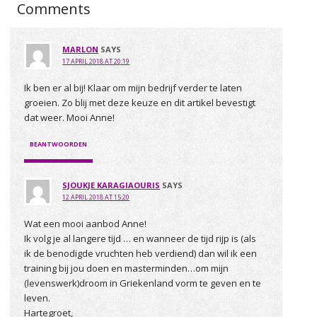
Comments
MARLON
SAYS
17 APRIL 2018 AT 20:19
Ik ben er al bij! Klaar om mijn bedrijf verder te laten
groeien. Zo blij met deze keuze en dit artikel bevestigt
dat weer. Mooi Anne!
BEANTWOORDEN
SJOUKJE KARAGIAOURIS
SAYS
12 APRIL 2018 AT 15:20
Wat een mooi aanbod Anne!
Ik volg je al langere tijd … en wanneer de tijd rijp is (als
ik de benodigde vruchten heb verdiend) dan wil ik een
training bij jou doen en masterminden…om mijn
(levenswerk)droom in Griekenland vorm te geven en te
leven.
Hartegroet,