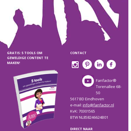
GRATIS: 5 TOOLS OM
CONTACT
GEWELDIGE CONTENT TE
MAKEN!
Fanfactor®
Torenallee 68-
50
5617 BD Eindhoven
e-mail:
info@fanfactor.nl
KvK: 70301565
BTW NL858246624B01
DIRECT NAAR