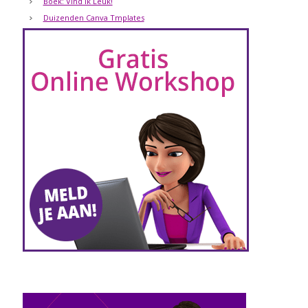
Boek: Vind Ik Leuk!
Duizenden Canva Tmplates