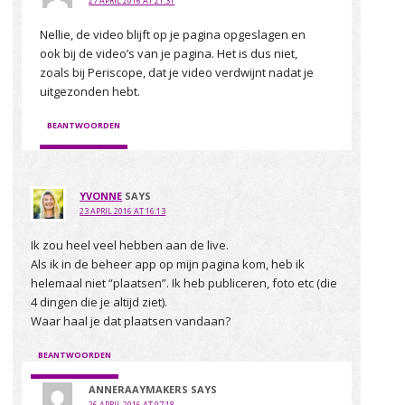
27 APRIL 2016 AT 21:31
Nellie, de video blijft op je pagina opgeslagen en
ook bij de video’s van je pagina. Het is dus niet,
zoals bij Periscope, dat je video verdwijnt nadat je
uitgezonden hebt.
BEANTWOORDEN
YVONNE
SAYS
23 APRIL 2016 AT 16:13
Ik zou heel veel hebben aan de live.
Als ik in de beheer app op mijn pagina kom, heb ik
helemaal niet “plaatsen”. Ik heb publiceren, foto etc (die
4 dingen die je altijd ziet).
Waar haal je dat plaatsen vandaan?
BEANTWOORDEN
ANNERAAYMAKERS
SAYS
26 APRIL 2016 AT 07:18