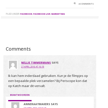
4 COMMENTS
FILED UNDER:
FACEBOOK
,
FACEBOOK LIVE
,
MARKETING
Comments
NELLIE TIMMERMANS
SAYS
27 APRIL 2016 AT 16:19
Ik kan hem inderdaad gebruiken. Kun je de filmpjes op
een bepaalde plek verzamelen? Bij Periscope kon dat
op Katch maar dit vervalt.
BEANTWOORDEN
ANNERAAYMAKERS
SAYS