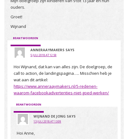
Mijn doelgroep zijn kinderen van 9 tot 13 jaar en hun
ouders.
Groet!
Wijnand
BEANTWOORDEN
ANNERAAYMAKERS
SAYS
5 JULI 2018 AT 12:59
Hoi Wijnand, dat kan van alles zijn. De doelgroep, de
call to action, de landingspagina….. Misschien heb je
wat aan dit artikel:
https://www.anneraaymakers.nl/5-redenen-
waarom-facebookadvertenties-niet-goed-werken/
BEANTWOORDEN
WIJNAND DE JONG
SAYS
13 JULI 2018 AT 13:09
Hoi Anne,