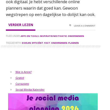
ook digitaal. Je hebt verschillende online
planners waarin dat goed kan. Gewoon
wegstrepen op een dagelijkse to-dolijst kan ook.
VERDER LEZEN
LEAVE A COMMENT
FILED UNDER:
APPS EN TOOLS
,
INSPIRATIE/MOTIVATIE
,
ONDERNEMEN
TAGGED WITH:
DOELEN
,
EFFICIËNT
,
FAST
,
ONDERNEMEN
,
PLANNEN
Wie is Anne?
Gratis!
Cursussen
Social Media Kalender