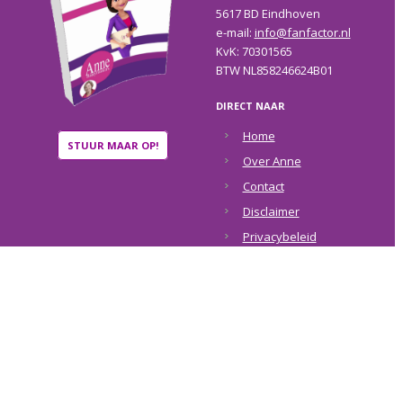
5617 BD Eindhoven
e-mail:
info@fanfactor.nl
KvK: 70301565
BTW NL858246624B01
DIRECT NAAR
Home
STUUR MAAR OP!
Over Anne
Contact
Disclaimer
Privacybeleid
COPYRIGHT © 2026 ·
ANNE RAAYMAKERS
·
RETURN TO TOP OF PAGE