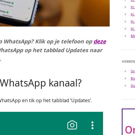
In
In
In
In
Me
op WhatsApp? Klik op je telefoon op
deze
WhatsApp op het tabblad Updates naar
.
HEBBEN
So
Bo
 WhatsApp kanaal?
Du
WhatsApp en tik op het tabblad ‘Updates’.