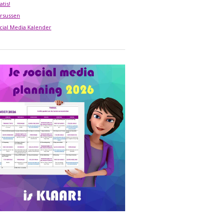
atis!
rsussen
cial Media Kalender