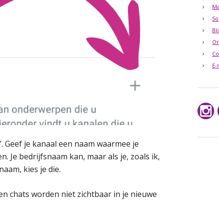
Ma
So
Bl
O
Co
E-
’. Geef je kanaal een naam waarmee je
. Je bedrijfsnaam kan, maar als je, zoals ik,
aam, kies je die.
 en chats worden niet zichtbaar in je nieuwe