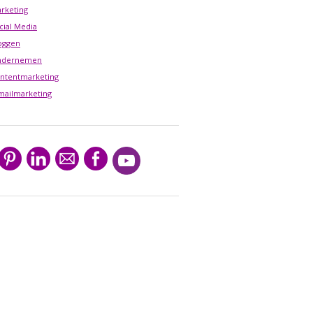
rketing
cial Media
oggen
ndernemen
ntentmarketing
mailmarketing