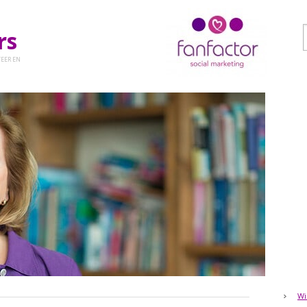
ers
EER EN
Wi