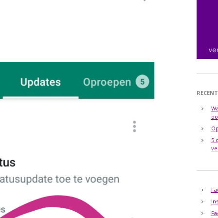
RECENT
Wa
oo
Op
5 
ve
Fa
In
Fa