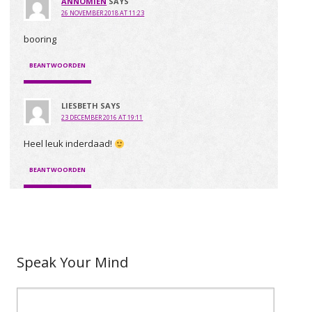
ANNOMIEN
SAYS
26 NOVEMBER 2018 AT 11:23
booring
BEANTWOORDEN
LIESBETH
SAYS
23 DECEMBER 2016 AT 19:11
Heel leuk inderdaad!
BEANTWOORDEN
Speak Your Mind