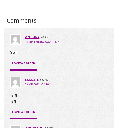
Comments
ANTONY
SAYS
16 SEPTEMBER 2022 AT 15:14
Geil
BEANTWOORDEN
LKM,;L,;L
SAYS
20 MEI 2022 AT 13:04
;lø;¶
;;ø¶
BEANTWOORDEN