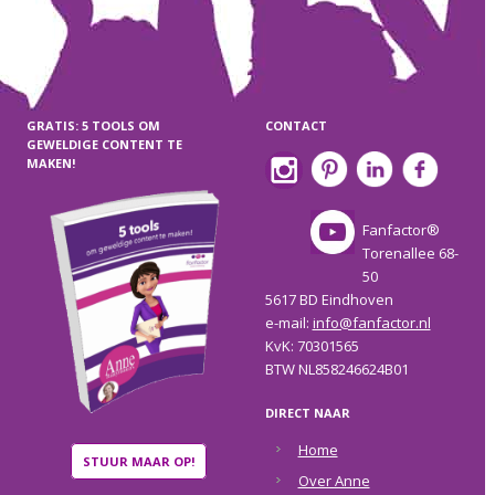
GRATIS: 5 TOOLS OM
CONTACT
GEWELDIGE CONTENT TE
MAKEN!
Fanfactor®
Torenallee 68-
50
5617 BD Eindhoven
e-mail:
info@fanfactor.nl
KvK: 70301565
BTW NL858246624B01
DIRECT NAAR
Home
STUUR MAAR OP!
Over Anne