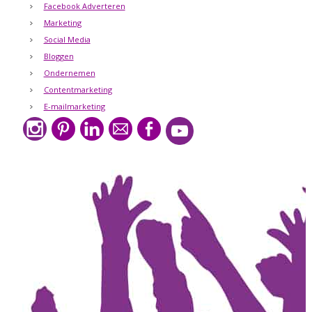
Facebook Adverteren
Marketing
Social Media
Bloggen
Ondernemen
Contentmarketing
E-mailmarketing