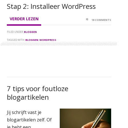
Stap 2: Installeer WordPress
VERDER LEZEN
18 COMMENTS
FILED UNDER:
BLOGGEN
TAGGED WITH:
BLOGGEN
,
WORDPRESS
7 tips voor foutloze
blogartikelen
Jij schrijft vast je
blogartikelen zelf. Of
je hebt een