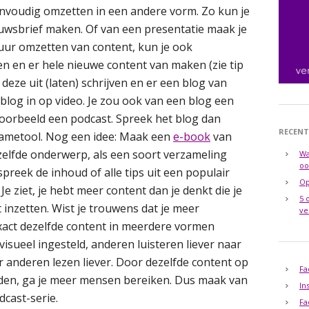
nvoudig omzetten in een andere vorm. Zo kun je
uwsbrief maken. Of van een presentatie maak je
uur omzetten van content, kun je ook
n en er hele nieuwe content van maken (zie tip
 deze uit (laten) schrijven en er een blog van
log in op video. Je zou ook van een blog een
orbeeld een podcast. Spreek het blog dan
RECENT
pnametool. Nog een idee: Maak een
e-book
van
zelfde onderwerp, als een soort verzameling
Wa
oo
preek de inhoud of alle tips uit een populair
Op
. Je ziet, je hebt meer content dan je denkt die je
5 
 inzetten. Wist je trouwens dat je meer
ve
 exact dezelfde content in meerdere vormen
isueel ingesteld, anderen luisteren liever naar
eer anderen lezen liever. Door dezelfde content op
Fa
eden, ga je meer mensen bereiken. Dus maak van
In
dcast-serie.
Fa