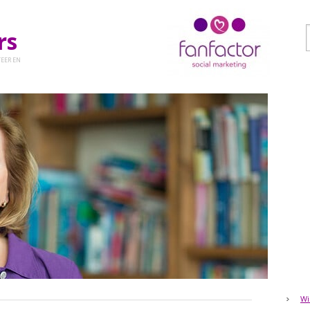
ers
EER EN
Wi