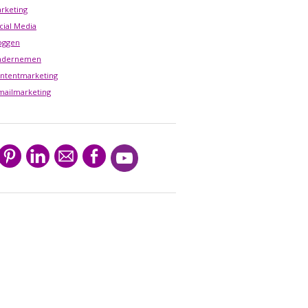
rketing
cial Media
oggen
ndernemen
ntentmarketing
mailmarketing