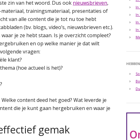
mste zin van het woord. Dus ook
nieuwsbrieven
,
In
-materiaal, trainingsmateriaal, presentaties of
In
cht van alle content die je tot nu toe hebt
In
abbladen (bv. blogs, video’s, nieuwsbrieven etc.).
In
 waar je ze hebt staan. Is je overzicht compleet?
Me
hergebruiken en op welke manier je dat wilt
e volgende vragen:
ële klant?
HEBBEN
thema (hoe actueel is het)?
So
Bo
?
Du
 Welke content deed het goed? Wat leverde je
 content die je kunt gaan hergebruiken en waar je
 effectief gemak