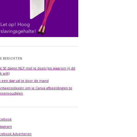
E BERICHTEN
t 50 dagen NLP met je doen (en waarom jij dit
k wilt)
 een dag val je door de mand
ontwerpideeën om je Canva afbeeldingen te
reenvoudigen
cebook
stagram
cebook Adverteren