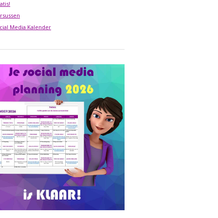
atis!
rsussen
cial Media Kalender