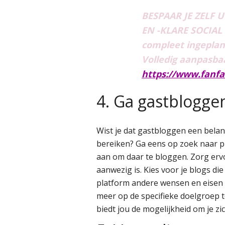
BESPAAR JE ZELF 
EN -KLARE SOCIAL
compleet ingeplan
Volledig aanpasbaar
https://www.fanfa
4. Ga gastblogge
Wist je dat gastbloggen een belan
bereiken? Ga eens op zoek naar p
aan om daar te bloggen. Zorg ervo
aanwezig is. Kies voor je blogs d
platform andere wensen en eisen h
meer op de specifieke doelgroep te
biedt jou de mogelijkheid om je z