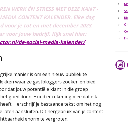
Ma
UREN WERK ÉN STRESS MET DEZE KANT -
So
 MEDIA CONTENT KALENDER. Elke dag
Bl
d voor je tot en met december 2023.
O
Co
 voor jouw bedrijf. Kijk snel hier:
E-
ctor.nl/de-social-media-kalender/
n
grijke manier is om een nieuw publiek te
lekken waar ze gastbloggers zoeken en bied
or dat jouw potentiële klant in die groep
ie het goed doen. Houd er rekening mee dat elk
eeft. Herschrijf je bestaande tekst om het nog
 laten aansluiten. Dit hergebruik van je content
ichtbaarheid enorm te vergroten.