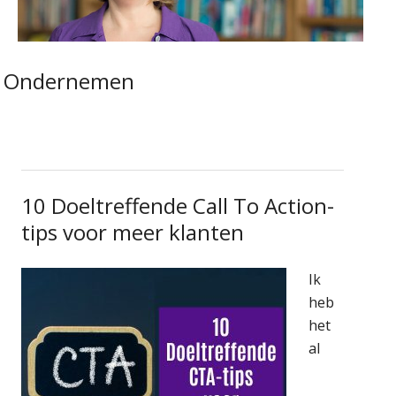
Ondernemen
10 Doeltreffende Call To Action-
tips voor meer klanten
Ik
heb
het
al