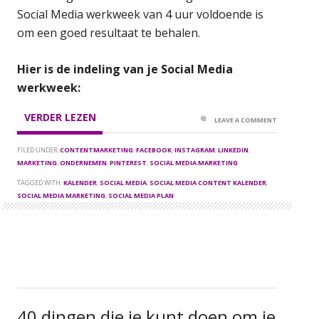
Social Media werkweek van 4 uur voldoende is
om een goed resultaat te behalen.
Hier is de indeling van je Social Media
werkweek:
VERDER LEZEN
LEAVE A COMMENT
FILED UNDER:
CONTENTMARKETING
,
FACEBOOK
,
INSTAGRAM
,
LINKEDIN
,
MARKETING
,
ONDERNEMEN
,
PINTEREST
,
SOCIAL MEDIA MARKETING
TAGGED WITH:
KALENDER
,
SOCIAL MEDIA
,
SOCIAL MEDIA CONTENT KALENDER
,
SOCIAL MEDIA MARKETING
,
SOCIAL MEDIA PLAN
40 dingen die je kunt doen om je