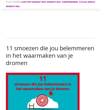
FILED UNDER:
CONTENTMARKETING
,
MARKETING
,
ONDERNEMEN
,
SOCIAL MEDIA
MARKETING
11 smoezen die jou belemmeren
in het waarmaken van je
dromen