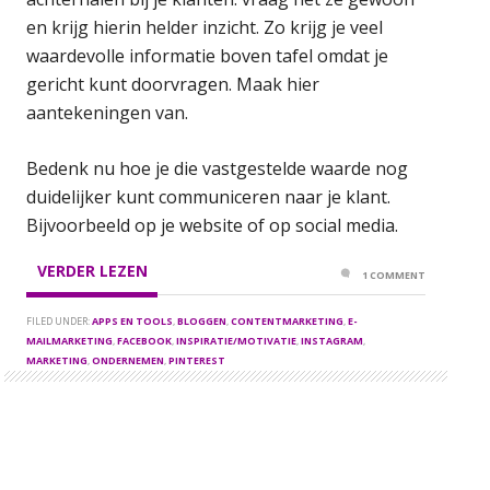
en krijg hierin helder inzicht. Zo krijg je veel
waardevolle informatie boven tafel omdat je
gericht kunt doorvragen. Maak hier
aantekeningen van.
Bedenk nu hoe je die vastgestelde waarde nog
duidelijker kunt communiceren naar je klant.
Bijvoorbeeld op je website of op social media.
VERDER LEZEN
1 COMMENT
FILED UNDER:
APPS EN TOOLS
,
BLOGGEN
,
CONTENTMARKETING
,
E-
MAILMARKETING
,
FACEBOOK
,
INSPIRATIE/MOTIVATIE
,
INSTAGRAM
,
MARKETING
,
ONDERNEMEN
,
PINTEREST